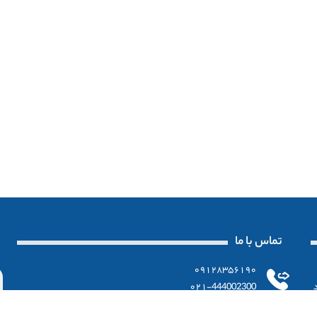
تماس با ما
۰۹۱۲۸۳۵۶۱۹۰
د
۰۲۱-444002300