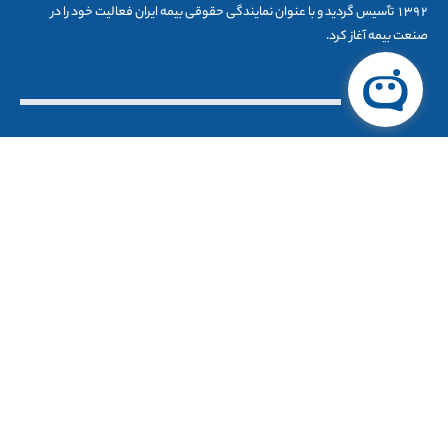
۱۳۹۲ تٱسیس گردید و با عنوان نمایندگی حقوقی بیمه ایران فعالیت خود را در
صنعت بیمه آغاز کرد.
تماس با ما
۰۹۱۲۸۳۵۶۱۹۰
۰۲۱-444002300
info@dizanasoo.ir
فلکه دوم صادقیه، بلوار آیت الله کاشانی بعد از تقاطع اباذر،پلاک۴۹،طبقه
اول،واحد ۱
مجوز ها